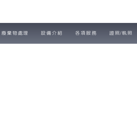
廢棄物處理
設備介紹
各項服務
證照/執照
－２
廢棄物資源回收-免費到府估價
旭豐環保有限公司