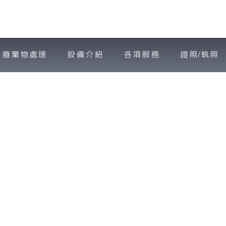
廢棄物處理
設備介紹
各項服務
證照/執照
廢棄物資源回收-免費到府估價
旭豐環保有限公司